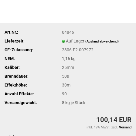
Art.Nr.:
04846
Lieferzeit:
Auf Lager
(Ausland abweichend)
CE-Zulassung:
2806-F2-007972
NEM:
1,16 kg
Kaliber:
25mm
Brenndauer:
50s
Effekthöhe:
30m
Anzahl Effekte:
90
Versandgewicht:
8
kg je Stück
100,14 EUR
inkl. 19% MwSt. zzgl.
Versand