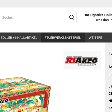
Im Lightfire Onli
Suche...
was das P
BÖLLER + KNALLARTIKEL
FEUERWERKSBATTERIEN
WEITERE
T
Ar
Li
L
C
N
Ka