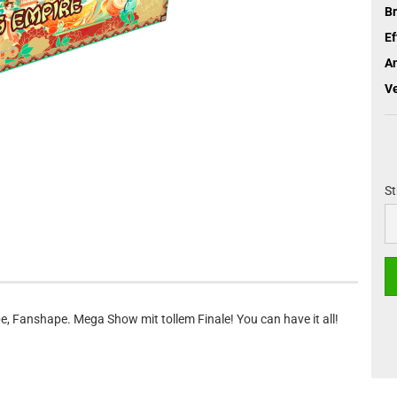
B
Ef
An
V
St
St
 Fanshape. Mega Show mit tollem Finale! You can have it all!