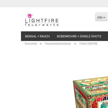
Alle
BENGAL + RAUCH
BOBENROHRE + SINGLE SHOTS
»
»
Startseite
Feuerwerksbatterien
TANG EMPIRE