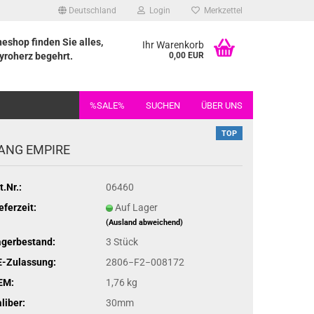
Deutschland
Login
Merkzettel
neshop finden Sie alles,
Ihr Warenkorb
yroherz begehrt.
0,00 EUR
%SALE%
SUCHEN
ÜBER UNS
TOP
ANG EMPIRE
t.Nr.:
06460
eferzeit:
Auf Lager
(Ausland abweichend)
agerbestand:
3
Stück
E-Zulassung:
2806−F2−008172
EM:
1,76 kg
liber:
30mm