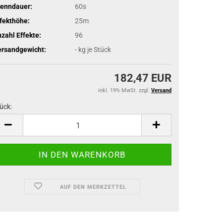
renndauer:
60s
fekthöhe:
25m
zahl Effekte:
96
ersandgewicht:
-
kg je Stück
182,47 EUR
inkl. 19% MwSt. zzgl.
Versand
ück:
ück
AUF DEN MERKZETTEL