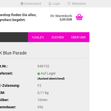
Deutschland
Login
Merkzettel
neshop finden Sie alles,
Ihr Warenkorb
yroherz begehrt.
0,00 EUR
%SALE%
SUCHEN
ÜBER UNS
K Blue Parade
t.Nr.:
940152
eferzeit:
Auf Lager
(Ausland abweichend)
E-Zulassung:
F2
EM:
0,11 kg
liber:
10mm
renndauer:
35s