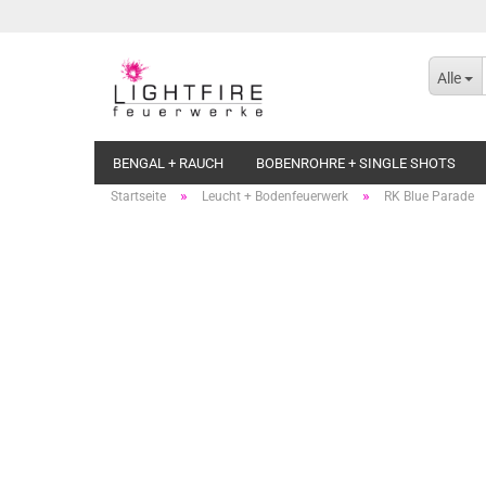
Alle
BENGAL + RAUCH
BOBENROHRE + SINGLE SHOTS
»
»
Startseite
Leucht + Bodenfeuerwerk
RK Blue Parade