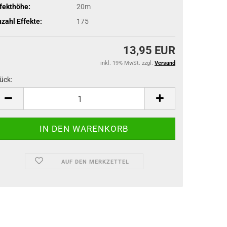
fekthöhe:
20m
zahl Effekte:
175
13,95 EUR
inkl. 19% MwSt. zzgl.
Versand
ück:
ück
AUF DEN MERKZETTEL