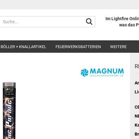
Im Lightfire Onli
Suche...
was das P
BÖLLER + KNALLARTIKEL
FEUERWERKSBATTERIEN
WEITERE
R
Ar
Li
C
N
Ka
B