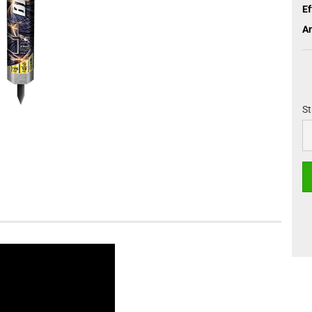
Ef
An
St
St