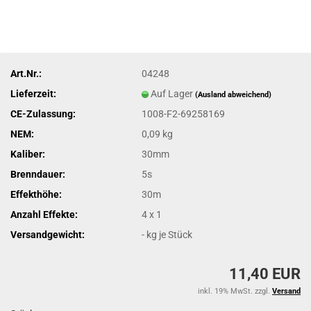
Art.Nr.:
04248
Lieferzeit:
Auf Lager
(Ausland abweichend)
CE-Zulassung:
1008-F2-69258169
NEM:
0,09 kg
Kaliber:
30mm
Brenndauer:
5s
Effekthöhe:
30m
Anzahl Effekte:
4 x 1
Versandgewicht:
-
kg je Stück
11,40 EUR
inkl. 19% MwSt. zzgl.
Versand